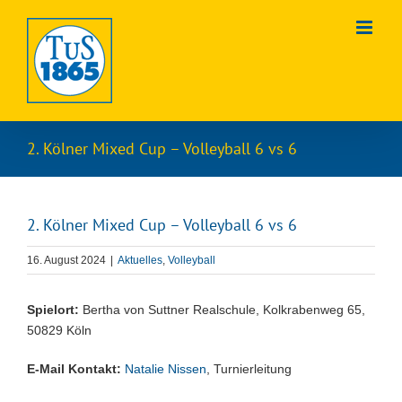
Zum
Inhalt
springen
2. Kölner Mixed Cup – Volleyball 6 vs 6
2. Kölner Mixed Cup – Volleyball 6 vs 6
16. August 2024
|
Aktuelles
,
Volleyball
Spielort:
Bertha von Suttner Realschule, Kolkrabenweg 65,
50829 Köln
E-Mail Kontakt:
Natalie Nissen
, Turnierleitung