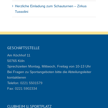
Herzliche Einladung zum Schauturnen – Zirkus
Tussolini
GESCHÄFTSSTELLE
Am Köchhof 11
50765 Köln
Sprechzeiten Montag, Mittwoch, Freitag von 10-13 Uhr
Bei Fragen zu Sportangeboten bitte die Abteilungsleiter
kontaktieren
Telefon:
0221 5501579
Fax:
0221 5902334
CLUBHEIM U. SPORTPLATZ