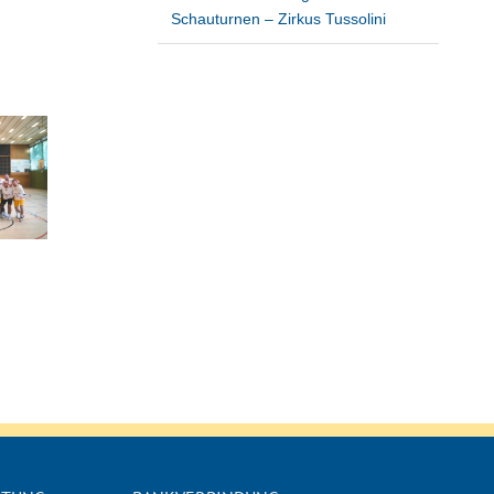
Schauturnen – Zirkus Tussolini
RTB Sportler*innen
Die E-Jugend wünscht
Ehrung
eine frohe
Weihnachtszeit!
16. Januar 2026
23. Dezember 2025