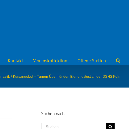
Kontakt
Vereinskollektion
Offene Stellen
nastik
Kursangebot – Turnen Üben für den Eignungstest an der DSHS Köln
Suchen nach
Suche