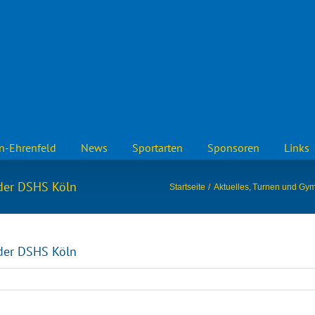
n-Ehrenfeld
News
Sportarten
Sponsoren
Links
 der DSHS Köln
Startseite
Aktuelles
Turnen und Gym
 der DSHS Köln