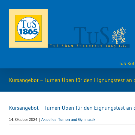
Zum
Inhalt
springen
TuS Köl
Kursangebot – Turnen Üben für den Eignungstest an
Kursangebot – Turnen Üben für den Eignungstest an
14. Oktober 2024
|
Aktuelles
,
Turnen und Gymnastik