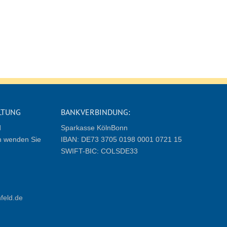
LTUNG
BANKVERBINDUNG:
d
Sparkasse KölnBonn
 wenden Sie
IBAN: DE73 3705 0198 0001 0721 15
SWIFT-BIC: COLSDE33
feld.de