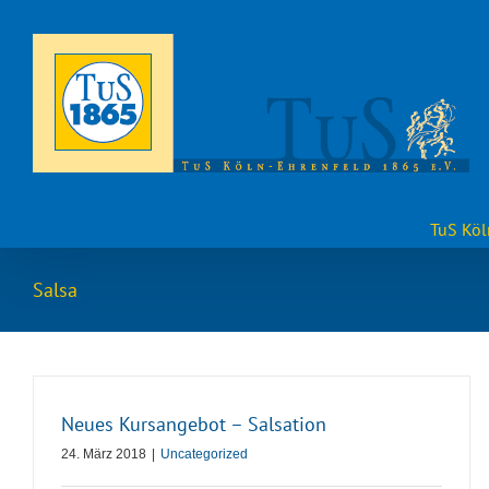
Zum
Inhalt
springen
TuS Köl
Salsa
Neues Kursangebot – Salsation
24. März 2018
|
Uncategorized