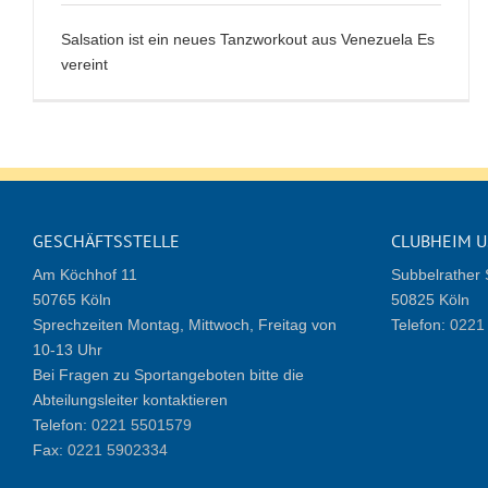
Salsation ist ein neues Tanzworkout aus Venezuela Es
vereint
GESCHÄFTSSTELLE
CLUBHEIM U
Am Köchhof 11
Subbelrather 
50765 Köln
50825 Köln
Sprechzeiten Montag, Mittwoch, Freitag von
Telefon:
0221 
10-13 Uhr
Bei Fragen zu Sportangeboten bitte die
Abteilungsleiter kontaktieren
Telefon:
0221 5501579
Fax:
0221 5902334