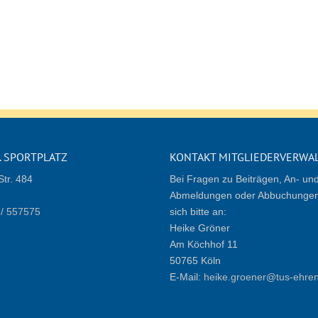
. SPORTPLATZ
KONTAKT MITGLIEDERVERWA
Str. 484
Bei Fragen zu Beiträgen, An- un
Abmeldungen oder Abbuchungen
/ 557575
sich bitte an:
Heike Gröner
Am Köchhof 11
50765 Köln
E-Mail:
heike.groener@tus-ehren