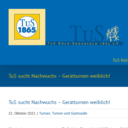
Zum
Inhalt
springen
TuS Köl
TuS sucht Nachwuchs – Gerätturnen weiblich!
TuS sucht Nachwuchs – Gerätturnen weiblich!
21. Oktober 2021
|
Turnen
,
Turnen und Gymnastik