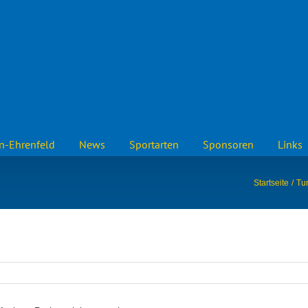
n-Ehrenfeld
News
Sportarten
Sponsoren
Links
Startseite
Tu