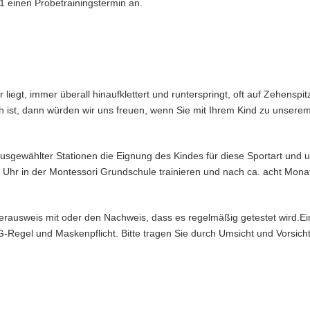
1 einen Probetrainingstermin an.
liegt, immer überall hinaufklettert und runterspringt, oft auf Zehenspi
h ist, dann würden wir uns freuen, wenn Sie mit Ihrem Kind zu unsere
 ausgewählter Stationen die Eignung des Kindes für diese Sportart und 
hr in der Montessori Grundschule trainieren und nach ca. acht Mona
hülerausweis mit oder den Nachweis, dass es regelmäßig getestet wird.E
3G-Regel und Maskenpflicht. Bitte tragen Sie durch Umsicht und Vorsich