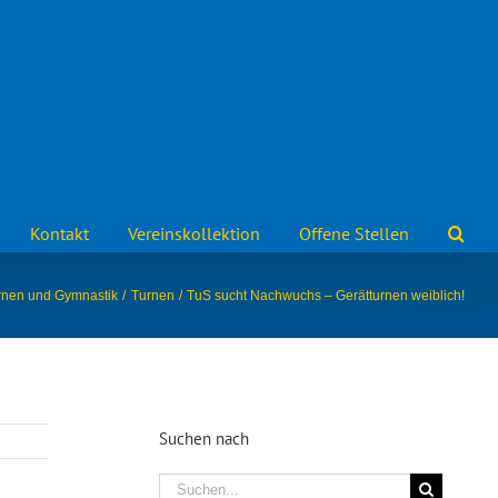
Kontakt
Vereinskollektion
Offene Stellen
rnen und Gymnastik
Turnen
TuS sucht Nachwuchs – Gerätturnen weiblich!
Suchen nach
Suche