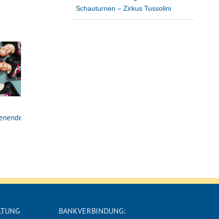
Schauturnen – Zirkus Tussolini
RTB Sportler*innen
Weihnachts-Show der
enende
Ehrung
Leistungsturngruppen
– Eine Geschichte
16. Januar 2026
nicht von dieser Welt!
22. Mai 2025
LTUNG
BANKVERBINDUNG: