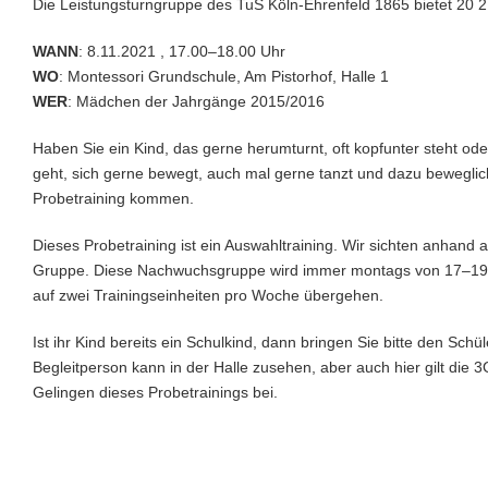
Die Leistungsturngruppe des TuS Köln-Ehrenfeld 1865 bietet 20 2
WANN
: 8.11.2021 , 17.00–18.00 Uhr
WO
: Montessori Grundschule, Am Pistorhof, Halle 1
WER
: Mädchen der Jahrgänge 2015/2016
Haben Sie ein Kind, das gerne herumturnt, oft kopfunter steht oder 
geht, sich gerne bewegt, auch mal gerne tanzt und dazu beweglic
Probetraining kommen.
Dieses Probetraining ist ein Auswahltraining. Wir sichten anhand
Gruppe. Diese Nachwuchsgruppe wird immer montags von 17–19 U
auf zwei Trainingseinheiten pro Woche übergehen.
Ist ihr Kind bereits ein Schulkind, dann bringen Sie bitte den Sc
Begleitperson kann in der Halle zusehen, aber auch hier gilt die 
Gelingen dieses Probetrainings bei.